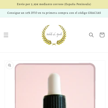
Ir
Envío por 5,95€ mediante correos (España Península)
directamente
al contenido
Consigue un 10% DTO en tu primera compra con el código GRACIAS
Carrito
Ir
directamente
a la
información
del producto