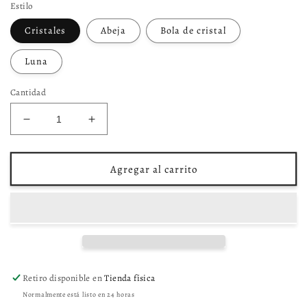
Estilo
Cristales
Abeja
Bola de cristal
Luna
Cantidad
Reducir
Aumentar
cantidad
cantidad
para
para
Bolsa
Bolsa
Agregar al carrito
terciopelo
terciopelo
para
para
mazos
mazos
Retiro disponible en
Tienda física
Normalmente está listo en 24 horas