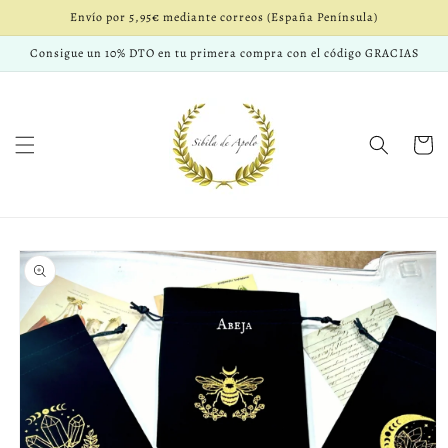
Ir
Envío por 5,95€ mediante correos (España Península)
directamente
al contenido
Consigue un 10% DTO en tu primera compra con el código GRACIAS
Carrito
Ir
directamente
a la
información
del producto