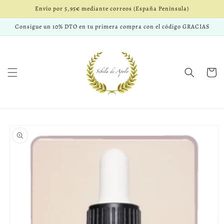
Ir
Envío por 5,95€ mediante correos (España Península)
directamente
al contenido
Consigue un 10% DTO en tu primera compra con el código GRACIAS
Carrito
Ir
directamente
a la
información
del producto