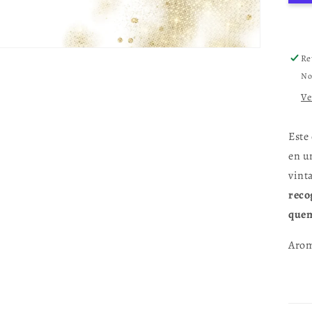
Re
No
Ve
Este
en u
vint
reco
quem
Arom