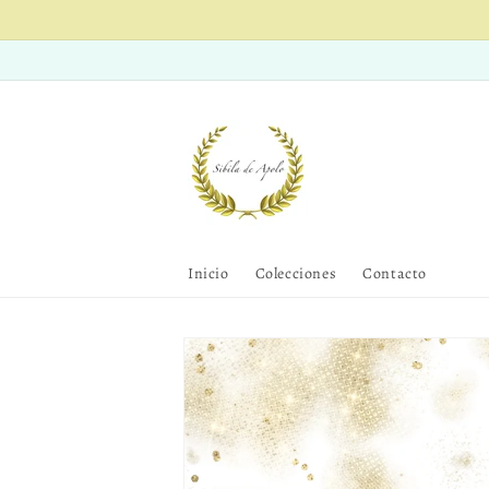
Ir
directamente
al contenido
Inicio
Colecciones
Contacto
Ir
directamente
a la
información
del producto