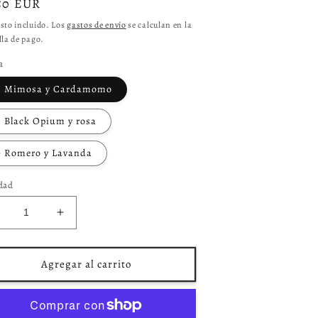
cio
50 EUR
itual
sto incluido. Los
gastos de envío
se calculan en la
la de pago.
a
 Mimosa y Cardamomo
 Black Opium y rosa
 Romero y Lavanda
dad
educir
Aumentar
antidad
cantidad
ara
para
nciensos
Inciensos
Agregar al carrito
almistry
Palmistry