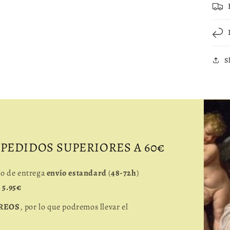
S
 PEDIDOS SUPERIORES A 60€
io de entrega
envío estandard
(
48-72h
)
e
5.95€
REOS
, por lo que podremos llevar el