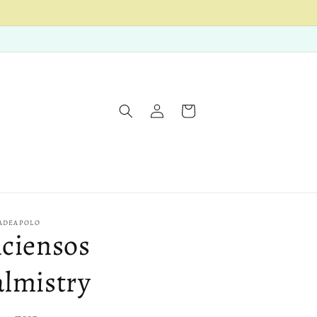
Iniciar
Carrito
sesión
LADEAPOLO
nciensos
almistry