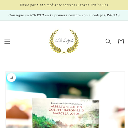
Ir
Envío por 5,95€ mediante correos (España Península)
directamente
al contenido
Consigue un 10% DTO en tu primera compra con el código GRACIAS
Carrito
Ir
directamente
a la
información
del producto