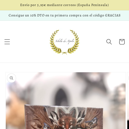
Ir
Envío por 5,95€ mediante correos (España Península)
directamente
al contenido
Consigue un 10% DTO en tu primera compra con el código GRACIAS
Carrito
Ir
directamente
a la
información
del producto