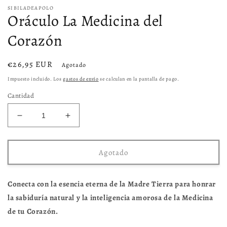
ventana
v
SIBILADEAPOLO
modal
m
Oráculo La Medicina del
Corazón
Precio
€26,95 EUR
Agotado
habitual
Impuesto incluido. Los
gastos de envío
se calculan en la pantalla de pago.
Cantidad
Reducir
Aumentar
cantidad
cantidad
para
para
Oráculo
Oráculo
Agotado
La
La
Medicina
Medicina
del
del
Conecta con la esencia eterna de la Madre Tierra para honrar
Corazón
Corazón
la sabiduría natural y la inteligencia amorosa de la Medicina
de tu Corazón.