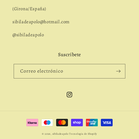
(Girona/España)
sibiladeapolo@hotmail.com
@sibiladeapolo
Suscríbete
Correo electrónico
Instagram
Formas
de
© 2026,
sibiladeapolo
Tecnología de Shopify
pago