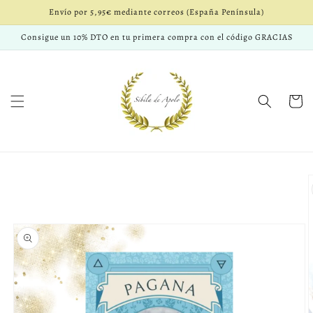
Ir
Envío por 5,95€ mediante correos (España Península)
directamente
al contenido
Consigue un 10% DTO en tu primera compra con el código GRACIAS
Carrito
Ir
directamente
a la
información
del producto