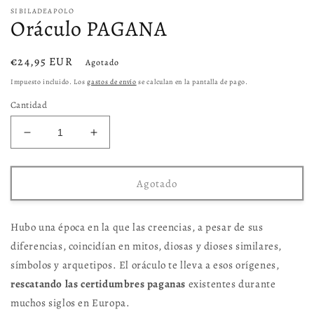
v
SIBILADEAPOLO
m
Oráculo PAGANA
Precio
€24,95 EUR
Agotado
habitual
Impuesto incluido. Los
gastos de envío
se calculan en la pantalla de pago.
Cantidad
Reducir
Aumentar
cantidad
cantidad
para
para
Oráculo
Oráculo
Agotado
PAGANA
PAGANA
Hubo una época en la que las creencias, a pesar de sus
diferencias, coincidían en mitos, diosas y dioses similares,
símbolos y arquetipos. El oráculo te lleva a esos orígenes,
rescatando las certidumbres paganas
existentes durante
muchos siglos en Europa.