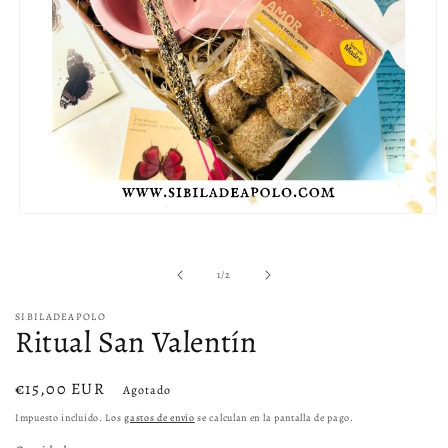
Abrir
elemento
multimedia
1
de
1
/
2
en
una
ventana
SIBILADEAPOLO
modal
Ritual San Valentín
Precio
€15,00 EUR
Agotado
habitual
Impuesto incluido. Los
gastos de envío
se calculan en la pantalla de pago.