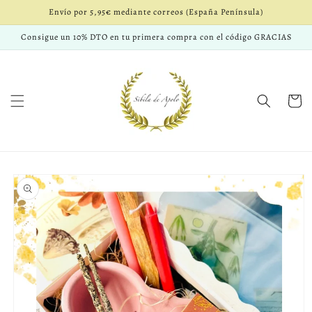
Ir
Envío por 5,95€ mediante correos (España Península)
directamente
al contenido
Consigue un 10% DTO en tu primera compra con el código GRACIAS
Carrito
Ir
directamente
a la
información
del producto