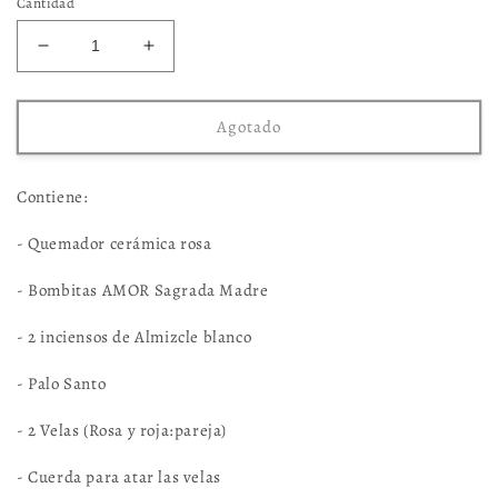
Cantidad
Reducir
Aumentar
cantidad
cantidad
para
para
Ritual
Ritual
Agotado
San
San
Valentín
Valentín
Contiene:
- Quemador cerámica rosa
- Bombitas AMOR Sagrada Madre
- 2 inciensos de Almizcle blanco
- Palo Santo
- 2 Velas (Rosa y roja:pareja)
- Cuerda para atar las velas