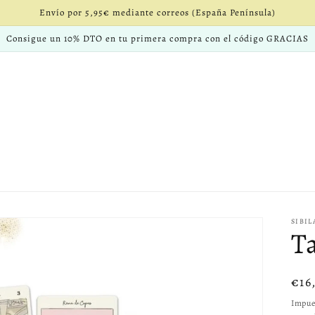
Envío por 5,95€ mediante correos (España Península)
Consigue un 10% DTO en tu primera compra con el código GRACIAS
SIBI
T
Pre
€16
hab
Impue