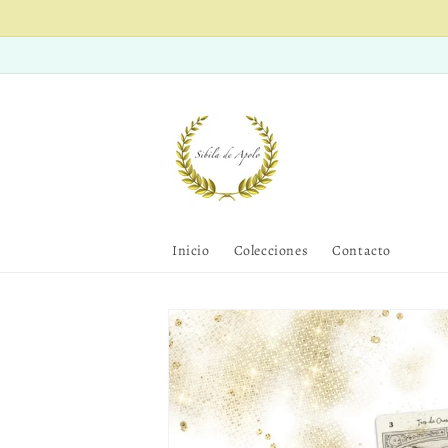
Ir
directamente
al contenido
Inicio
Colecciones
Contacto
Ir
directamente
a la
información
del producto