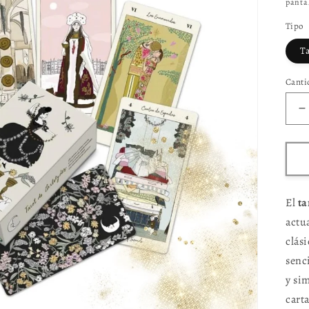
pantal
Tipo
T
Canti
R
c
p
T
C
El
ta
actua
clás
senc
y si
cart