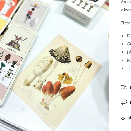
Su e
ofre
Deta
D
C
I
M
T
S