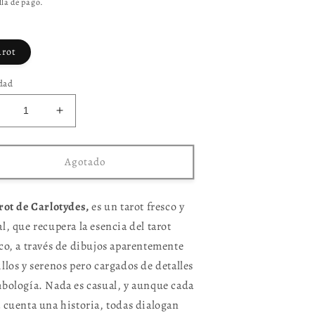
la de pago.
arot
dad
educir
Aumentar
antidad
cantidad
ara
para
arot
Tarot
Agotado
arlotydes
Carlotydes
rot de Carlotydes,
es un tarot fresco y
l, que recupera la esencia del tarot
ico, a través de dibujos aparentemente
illos y serenos pero cargados de detalles
mbología. Nada es casual, y aunque cada
a cuenta una historia, todas dialogan