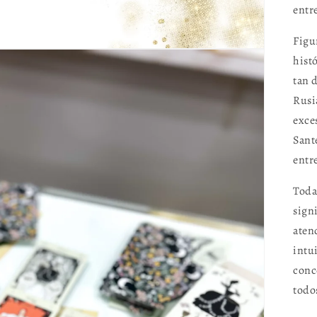
entre
Figu
hist
tan 
Rusi
exces
Sant
entr
Toda
sign
aten
intu
conc
todo