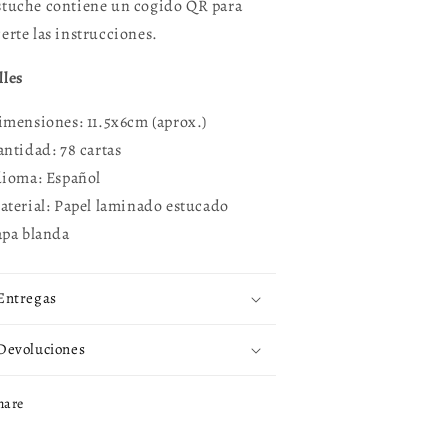
stuche contiene un cogido QR para
certe las instrucciones.
lles
imensiones:
11.5x6cm (aprox.)
antidad: 78 cartas
dioma: Español
aterial: Papel laminado estucado
apa blanda
Entregas
Devoluciones
hare