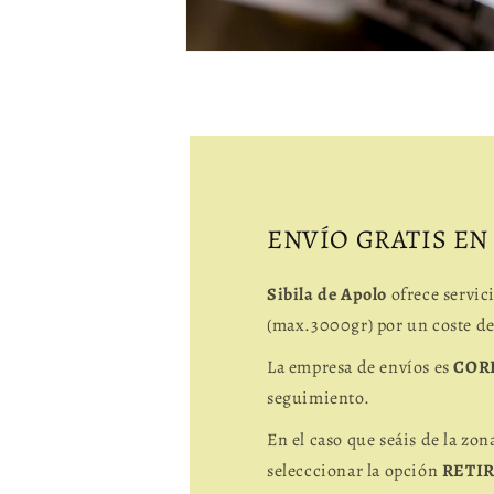
Abrir
elemento
multimedia
2
en
una
ventana
modal
ENVÍO GRATIS EN
Sibila de Apolo
ofrece servic
(max.3000gr) por un coste d
La empresa de envíos es
COR
seguimiento.
En el caso que seáis de la zon
selecccionar la opción
RETI