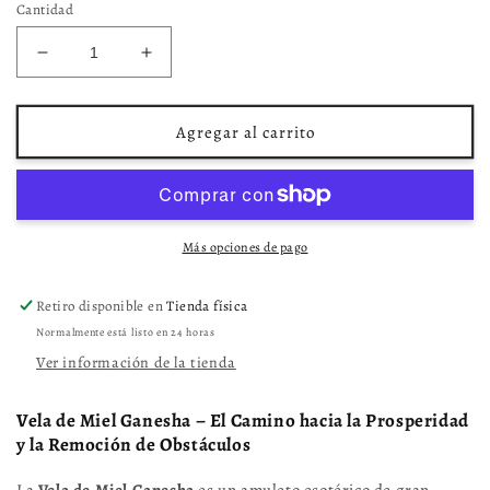
Cantidad
Reducir
Aumentar
cantidad
cantidad
para
para
Vela
Vela
Agregar al carrito
Miel
Miel
Ganesha
Ganesha
Más opciones de pago
Retiro disponible en
Tienda física
Normalmente está listo en 24 horas
Ver información de la tienda
Vela de Miel Ganesha – El Camino hacia la Prosperidad
y la Remoción de Obstáculos