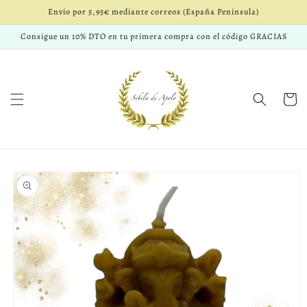
Ir
Envío por 5,95€ mediante correos (España Península)
directamente
al contenido
Consigue un 10% DTO en tu primera compra con el código GRACIAS
Carrito
Ir
directamente
a la
información
del producto