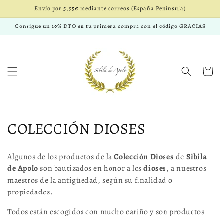
Ir
Envío por 5,95€ mediante correos (España Península)
directamente
al contenido
Consigue un 10% DTO en tu primera compra con el código GRACIAS
Carrito
C
COLECCIÓN DIOSES
o
Algunos de los productos de la
Colección Dioses
de
Sibila
l
de Apolo
son bautizados en honor a los
dioses
, a nuestros
maestros de la antigüedad, según su finalidad o
e
propiedades.
c
Todos están escogidos con mucho cariño y son productos