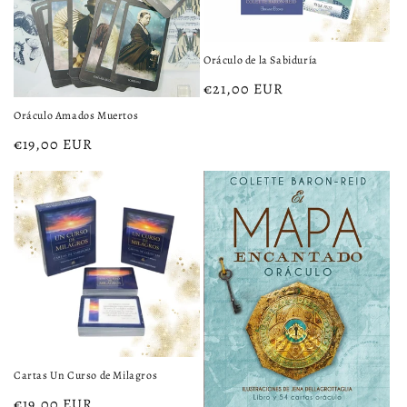
Oráculo de la Sabiduría
Precio
€21,00 EUR
habitual
Oráculo Amados Muertos
Precio
€19,00 EUR
habitual
Cartas Un Curso de Milagros
Precio
€19,00 EUR