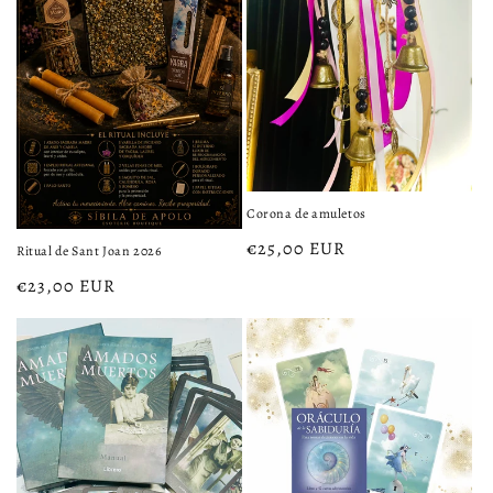
Corona de amuletos
Precio
€25,00 EUR
Ritual de Sant Joan 2026
habitual
Precio
€23,00 EUR
habitual