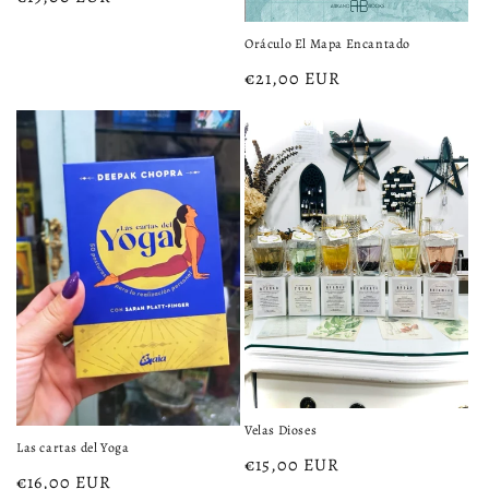
habitual
Oráculo El Mapa Encantado
Precio
€21,00 EUR
habitual
Velas Dioses
Las cartas del Yoga
Precio
€15,00 EUR
Precio
€16,00 EUR