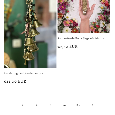
Sahumito de Ruda Sagrada Madre
Precio
€7,50 EUR
habitual
Amuleto guardián del umbral
Precio
€21,00 EUR
habitual
1
…
2
3
21