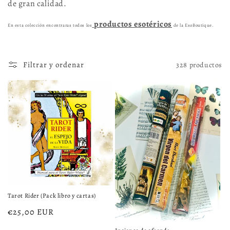
c
de gran calidad.
i
productos esotéricos
En esta colección encontraras todos los
de la EsoBoutique.
ó
n
Filtrar y ordenar
328 productos
:
Tarot Rider (Pack libro y cartas)
Precio
€25,00 EUR
habitual