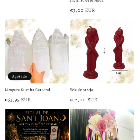
Incienso de ofrenda
Precio
€3,00 EUR
habitual
Agotado
Lámpara Selenita Catedral
Vela de pareja
Precio
€53,95 EUR
Precio
€12,00 EUR
habitual
habitual